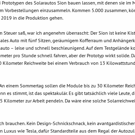
i Prototypen des Solarautos Sion bauen lassen, mit denen sie im
 um Vorbestellungen einzusammeln. Kommen 5.000 zusammen, kö
2019 in die Produktion gehen.
m Steuer saß, war ich angenehm überrascht: Der Sion ist keine Kist
ales Auto mit fünf Sitzen, geräumigem Kofferraum und Anhänger
roauto – leise und schnell beschleunigend. Auf dem Testgelände k
ometer pro Stunde schnell fahren, aber der Prototyp wirkt solide. D
50 Kilometer Reichweite bei einem Verbrauch von 13 Kilowattstun
: An einem Sommertag sollen die Module bis zu 30 Kilometer Reic
nn es stimmt, ist das spektakulär. Es gibt tatsächlich viele Leute, d
 Kilometer zur Arbeit pendeln. Da wäre eine solche Solarreichwei
 ich brauchen. Kein Design-Schnickschnack, kein avantgardistischer
 Luxus wie Tesla, dafür Standardteile aus dem Regal der Autozuli