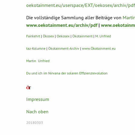
oekotainment.eu/userspace/EXT/oekosex/archiv/pd
Die vollständige Sammlung aller Beiträge von
Marti
www.oekotainment.eu/archiv/pdf
|
www.oekotainme
Fairkehrt
|
Ökosex
|
Oekosex
|
Ökotainment
|
M. Unfried
taz-Kolumne
|
Ökotainment-Archiv
|
www.Ökotainment.eu
Martin Unfried
Du und ich im Nirvana der solaren Effizienzrevolution
Impressum
Nach oben
20180303