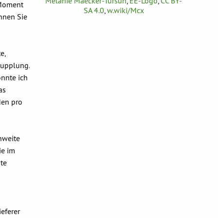
Melanie Maecker-Tursun
,
EE-Logo
,
CC BY-
 Moment
SA 4.0
,
w.wiki/Mcx
nnen Sie
e,
kupplung.
onnte ich
as
den pro
hweite
ie im
te
eferer