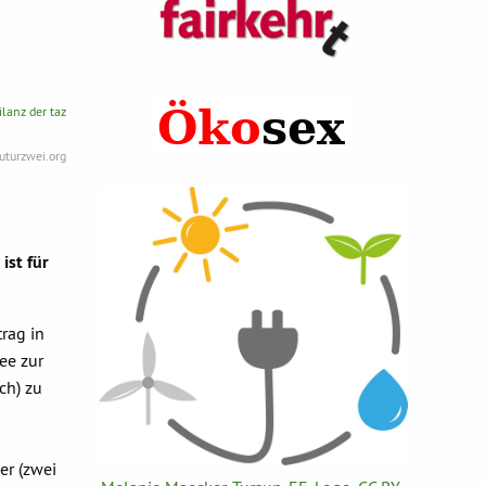
lanz der taz
uturzwei.org
ist für
rag in
ee zur
ch) zu
er (zwei