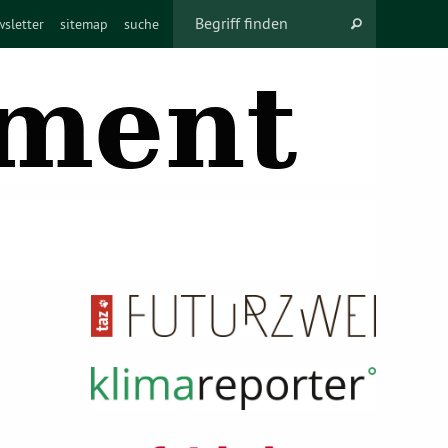
sletter
sitemap
suche