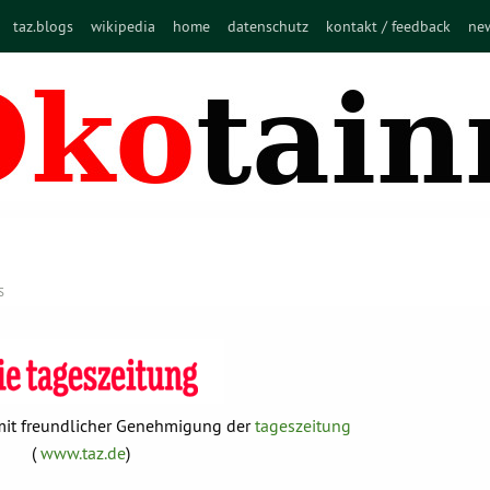
taz.blogs
wikipedia
home
datenschutz
kontakt / feedback
new
S
t mit freundlicher Genehmigung der
tageszeitung
(
www.taz.de
)