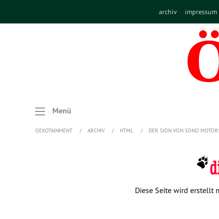
archiv
impressum
Menü
OEKOTAINMENT
ARCHIV
HTML
DER SION VON SONO MOTOR
Diese Seite wird erstell