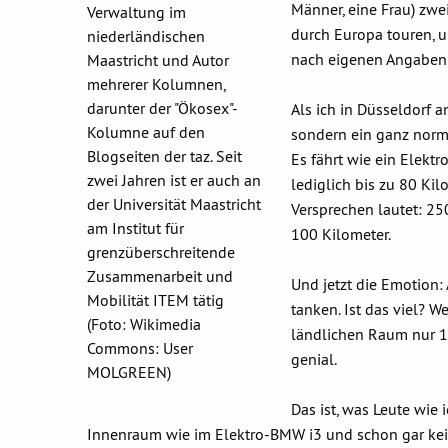
Männer, eine Frau) zwe
Verwaltung im
durch Europa touren,
niederländischen
nach eigenen Angaben 
Maastricht und Autor
mehrerer Kolumnen,
darunter der "Ökosex"-
Als ich in Düsseldorf a
Kolumne auf den
sondern ein ganz norm
Blogseiten der taz. Seit
Es fährt wie ein Elekt
zwei Jahren ist er auch an
lediglich bis zu 80 Kil
der Universität Maastricht
Versprechen lautet: 2
am Institut für
100 Kilometer.
grenzüberschreitende
Zusammenarbeit und
Und jetzt die Emotion
Mobilität ITEM tätig
tanken. Ist das viel? We
(Foto: Wikimedia
ländlichen Raum nur 15
Commons: User
genial.
MOLGREEN)
Das ist, was Leute wie
Innenraum wie im Elektro-BMW i3 und schon gar kein