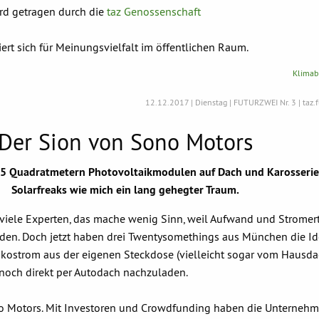
rd getragen durch die
taz Genossenschaft
rt sich für Meinungsvielfalt im öffentlichen Raum.
Klimabi
12.12.2017 | Dienstag | FUTURZWEI Nr. 3 | taz.f
Der Sion von Sono Motors
,5 Quadratmetern Photovoltaikmodulen auf Dach und Karosserie 
Solarfreaks wie mich ein lang gehegter Traum.
viele Experten, das mache wenig Sinn, weil Aufwand und Stromert
nden. Doch jetzt haben drei Twentysomethings aus München die Id
Ökostrom aus der eigenen Steckdose (vielleicht sogar vom Hausda
noch direkt per Autodach nachzuladen.
no Motors. Mit Investoren und Crowdfunding haben die Unternehm