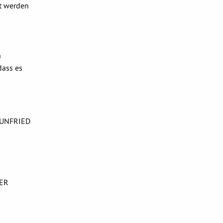
ft werden
n
dass es
UNFRIED
WER