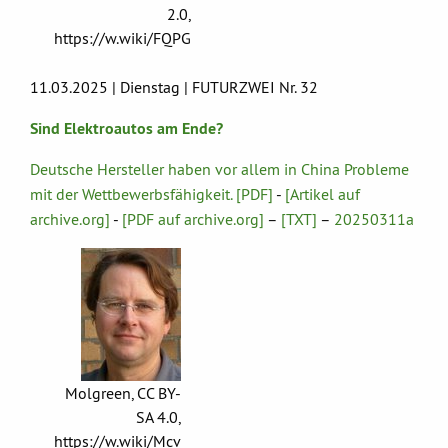
2.0,
https://w.wiki/FQPG
11.03.2025 | Dienstag | FUTURZWEI Nr. 32
Sind Elektroautos am Ende?
Deutsche Hersteller haben vor allem in China Probleme
mit der Wettbewerbsfähigkeit. [PDF]
-
[Artikel auf
archive.org]
-
[PDF auf archive.org]
–
[TXT]
–
20250311a
Molgreen, CC BY-
SA 4.0,
https://w.wiki/Mcv