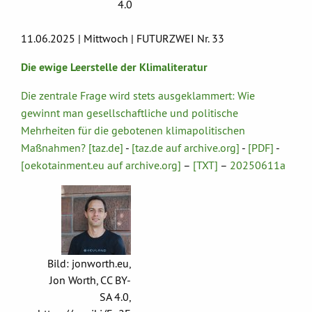
4.0
11.06.2025 | Mittwoch | FUTURZWEI Nr. 33
Die ewige Leerstelle der Klimaliteratur
Die zentrale Frage wird stets ausgeklammert: Wie
gewinnt man gesellschaftliche und politische
Mehrheiten für die gebotenen klimapolitischen
Maßnahmen? [taz.de]
-
[taz.de auf archive.org]
-
[PDF]
-
[oekotainment.eu auf archive.org]
–
[TXT]
–
20250611a
Bild: jonworth.eu,
Jon Worth, CC BY-
SA 4.0,