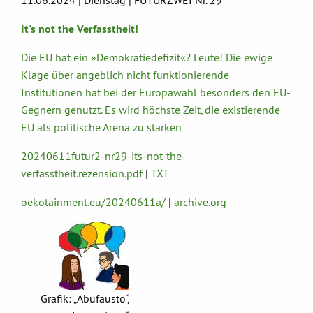
11.06.2024 | Dienstag | FUTURZWEI Nr. 29
It's not the Verfasstheit!
Die EU hat ein »Demokratiedefizit«? Leute! Die ewige
Klage über angeblich nicht funktionierende
Institutionen hat bei der Europawahl besonders den EU-
Gegnern genutzt. Es wird höchste Zeit, die existierende
EU als politische Arena zu stärken
20240611futur2-nr29-its-not-the-
verfasstheit.rezension.pdf
|
TXT
oekotainment.eu/20240611a/
|
archive.org
Grafik: „Abufausto“,