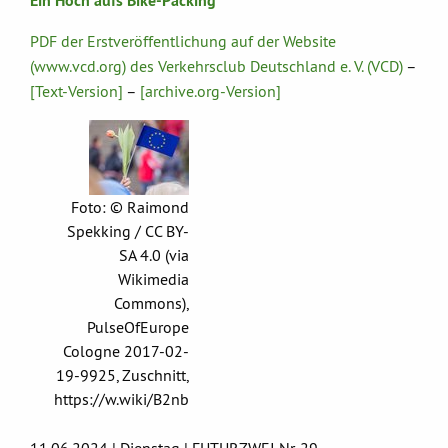
Ein Hoch aufs Bike-Packing
PDF der Erstveröffentlichung auf der Website
(www.vcd.org) des Verkehrsclub Deutschland e. V. (VCD)
–
[Text-Version]
–
[archive.org-Version]
Foto: © Raimond
Spekking / CC BY-
SA 4.0 (via
Wikimedia
Commons),
PulseOfEurope
Cologne 2017-02-
19-9925, Zuschnitt,
https://w.wiki/B2nb