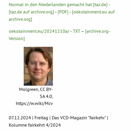
Normal in den Niederlanden gemacht hat [taz.de]
-
[taz.de auf archive.org]
-
[PDF]
-
[oekotainment.eu auf
archive.org]
oekotainment.eu/20241210a/
-
TXT
–
[archive.org-
Version]
Molgreen, CC BY-
SA 4.0,
https://w.wiki/Mcv
07.12.2024 | Freitag | Das VCD-Magazin "fairkehr" |
Kolumne fairkehrt 4/2024