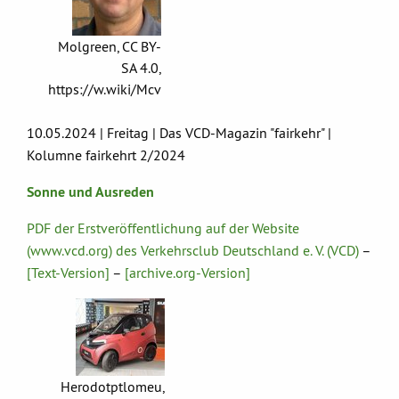
Molgreen, CC BY-
SA 4.0,
https://w.wiki/Mcv
10.05.2024 | Freitag | Das VCD-Magazin "fairkehr" |
Kolumne fairkehrt 2/2024
Sonne und Ausreden
PDF der Erstveröffentlichung auf der Website
(www.vcd.org) des Verkehrsclub Deutschland e. V. (VCD)
–
[Text-Version]
–
[archive.org-Version]
Herodotptlomeu,