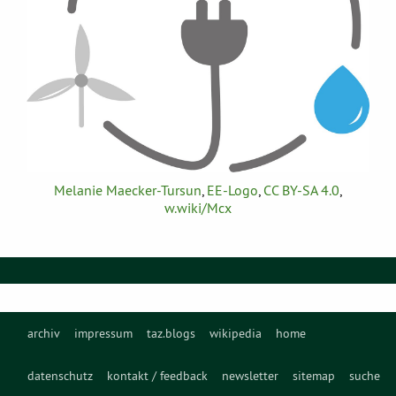
Melanie Maecker-Tursun
,
EE-Logo
,
CC BY-SA 4.0
,
w.wiki/Mcx
archiv
impressum
taz.blogs
wikipedia
home
datenschutz
kontakt / feedback
newsletter
sitemap
suche