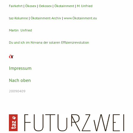
Fairkehrt
|
Ökosex
|
Oekosex
|
Ökotainment
|
M. Unfried
taz-Kolumne
|
Ökotainment-Archiv
|
www.Ökotainment.eu
Martin Unfried
Du und ich im Nirvana der solaren Effizienzrevolution
Impressum
Nach oben
20090409