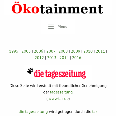
Menü
1995
|
2005
|
2006
|
2007
|
2008
|
2009
|
2010
|
2011
|
2012
|
2013
|
2014
|
2016
Diese Seite wird erstellt mit freundlicher Genehmigung
der
tageszeitung
(
www.taz.de
)
die tageszeitung
wird getragen durch die
taz