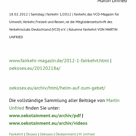
Martin Unfried
18.02.2012 | Samstag | fairkehr 1/2012 | fairkehr, das VCD-Magazin für
Umwelt, Verkehr, Freizeit und Reisen, ist die Mitgliederzeitschrift des
Verkehrsclubs Deutschland (VCD) e.V. | Kolumne fairkehrt VON MARTIN
UNFRIED
www.fairkehr-magazin.de/2012-1-fairkehrt.html
|
oekosex.eu/20120218a/
oekosex.eu/archiv/html/helm-auf-zum-gebet/
Die vollständige Sammlung aller Beiträge von
Martin
Unfried
finden Sie unter:
www.oekotainment.eu/archiv/pdf
|
www.oekotainment.eu/archiv/videos
Fairkehrt
|
Ökosex
|
Oekosex
|
Ökotainment
|
M. Unfried