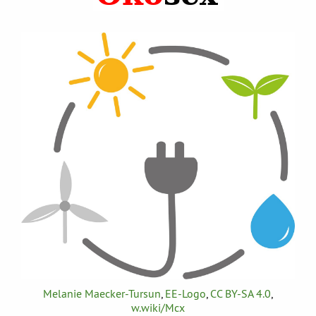
Melanie Maecker-Tursun
,
EE-Logo
,
CC BY-SA 4.0
,
w.wiki/Mcx