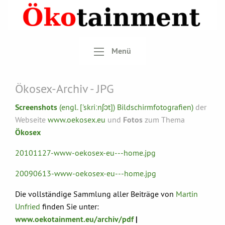
Menü
Ökosex-Archiv - JPG
Screenshots
(engl. ['skriːnʃɔt]) Bildschirmfotografien)
der
Webseite
www.oekosex.eu
und
Fotos
zum Thema
Ökosex
20101127-www-oekosex-eu---home.jpg
20090613-www-oekosex-eu---home.jpg
Die vollständige Sammlung aller Beiträge von
Martin
Unfried
finden Sie unter:
www.oekotainment.eu/archiv/pdf
|