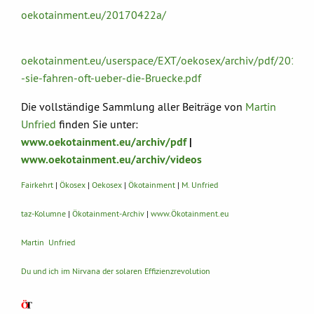
oekotainment.eu/20170422a/
oekotainment.eu/userspace/EXT/oekosex/archiv/pdf/201704
-sie-fahren-oft-ueber-die-Bruecke.pdf
Die vollständige Sammlung aller Beiträge von
Martin
Unfried
finden Sie unter:
www.oekotainment.eu/archiv/pdf
|
www.oekotainment.eu/archiv/videos
Fairkehrt
|
Ökosex
|
Oekosex
|
Ökotainment
|
M. Unfried
taz-Kolumne
|
Ökotainment-Archiv
|
www.Ökotainment.eu
Martin Unfried
Du und ich im Nirvana der solaren Effizienzrevolution