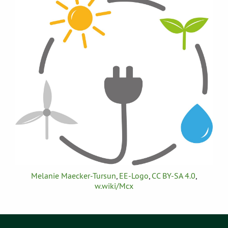
Melanie Maecker-Tursun
,
EE-Logo
,
CC BY-SA 4.0
,
w.wiki/Mcx