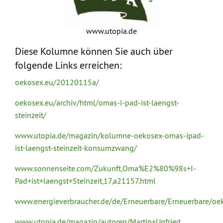
www.utopia.de
Diese Kolumne können Sie auch über
folgende Links erreichen:
oekosex.eu/20120115a/
oekosex.eu/archiv/html/omas-i-pad-ist-laengst-
steinzeit/
www.utopia.de/magazin/kolumne-oekosex-omas-ipad-
ist-laengst-steinzeit-konsumzwang/
www.sonnenseite.com/Zukunft,Oma%E2%80%98s+I-
Pad+ist+laengst+Steinzeit,17,a21157.html
www.energieverbraucher.de/de/Erneuerbare/Erneuerbare/o
www.utopia.de/magazin/autoren/Martin+Unfried