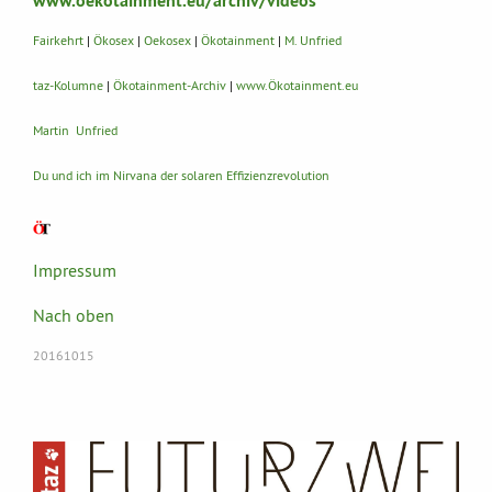
www.oekotainment.eu/archiv/videos
Fairkehrt
|
Ökosex
|
Oekosex
|
Ökotainment
|
M. Unfried
taz-Kolumne
|
Ökotainment-Archiv
|
www.Ökotainment.eu
Martin Unfried
Du und ich im Nirvana der solaren Effizienzrevolution
Impressum
Nach oben
20161015