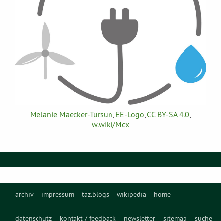
Melanie Maecker-Tursun
,
EE-Logo
,
CC BY-SA 4.0
,
w.wiki/Mcx
archiv
impressum
taz.blogs
wikipedia
home
datenschutz
kontakt / feedback
newsletter
sitemap
suche