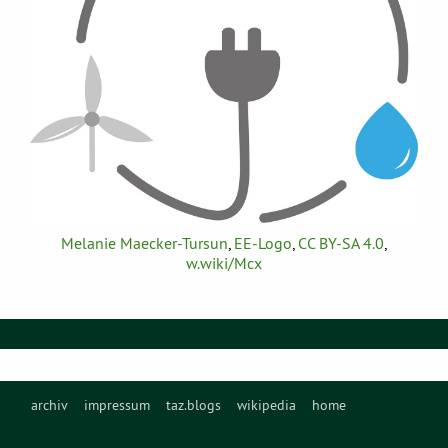
Melanie Maecker-Tursun
,
EE-Logo
,
CC BY-SA 4.0
,
w.wiki/Mcx
archiv
impressum
taz.blogs
wikipedia
home