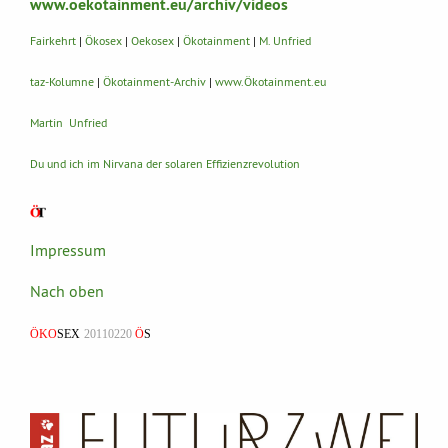
www.oekotainment.eu/archiv/videos
Fairkehrt
|
Ökosex
|
Oekosex
|
Ökotainment
|
M. Unfried
taz-Kolumne
|
Ökotainment-Archiv
|
www.Ökotainment.eu
Martin Unfried
Du und ich im Nirvana der solaren Effizienzrevolution
Impressum
Nach oben
ÖKO
SEX
20110220
Ö
S