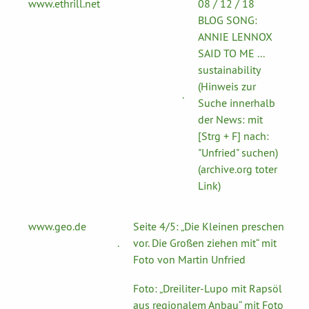
www.ethrill.net
08 / 12 / 18
BLOG SONG:
ANNIE LENNOX
SAID TO ME ...
sustainability
(Hinweis zur
.
Suche innerhalb
der News: mit
[Strg + F] nach:
"Unfried" suchen)
(archive.org toter
Link)
www.geo.de
Seite 4/5: „Die Kleinen preschen
.
vor. Die Großen ziehen mit“ mit
Foto von Martin Unfried
Foto: „Dreiliter-Lupo mit Rapsöl
aus regionalem Anbau“ mit Foto