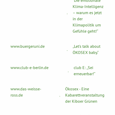
"Die emotionale
Klima-Intelligenz
.
– warum es jetzt
in der
Klimapolitik um
Gefühle geht!“
www.buergeruni.de
„Let's talk about
.
ÖKOSEX baby.“
www.club-e-berlin.de
club E: „Sei
.
erneuerbar!“
www.das-weisse-
Ökosex - Eine
ross.de
.
Kabarettveranstaltung
der Kiboer Grünen