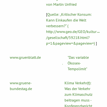
von Martin Unfried
[
Quelle: „Kritischer Konsum:
Kann Einkaufen die Welt
verbessern?“ (
http://www.geo.de/GEO/kultur
↔
/gesellschaft/59218.html?
p=1&pageview=&pageview=)
]
www.gruenblatt.de
"Das variable
.
Ökosex-
Tempolimit"
www.gruene-
Klima Verkehr(t):
bundestag.de
Was der Verkehr
zum Klimaschutz
beitragen muss -
Konferenzbericht