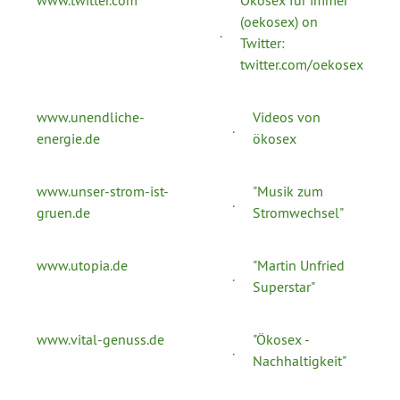
www.twitter.com
Ökosex für immer
(oekosex) on
.
Twitter:
twitter.com/oekosex
www.unendliche-
Videos von
.
energie.de
ökosex
www.unser-strom-ist-
"Musik zum
.
gruen.de
Stromwechsel"
www.utopia.de
"Martin Unfried
.
Superstar"
www.vital-genuss.de
"Ökosex -
.
Nachhaltigkeit"