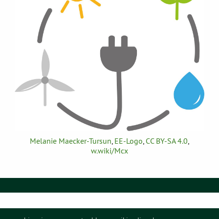
Melanie Maecker-Tursun
,
EE-Logo
,
CC BY-SA 4.0
,
w.wiki/Mcx