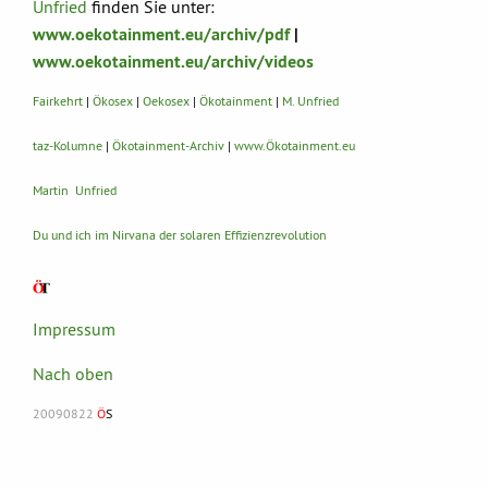
Unfried
finden Sie unter:
www.oekotainment.eu/archiv/pdf
|
www.oekotainment.eu/archiv/videos
Fairkehrt
|
Ökosex
|
Oekosex
|
Ökotainment
|
M. Unfried
taz-Kolumne
|
Ökotainment-Archiv
|
www.Ökotainment.eu
Martin Unfried
Du und ich im Nirvana der solaren Effizienzrevolution
Impressum
Nach oben
20090822
Ö
S