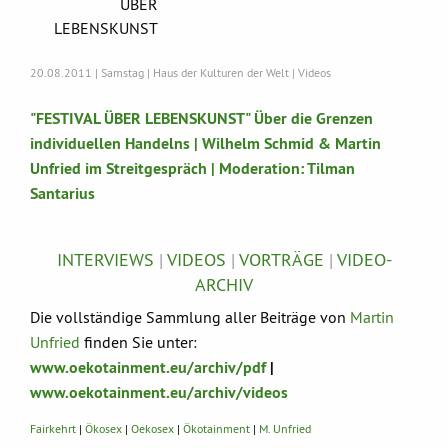
ÜBER
LEBENSKUNST
20.08.2011 | Samstag | Haus der Kulturen der Welt | Videos
"FESTIVAL ÜBER LEBENSKUNST" Über die Grenzen
individuellen Handelns | Wilhelm Schmid & Martin
Unfried im Streitgespräch | Moderation: Tilman
Santarius
INTERVIEWS
|
VIDEOS
|
VORTRÄGE
|
VIDEO-
ARCHIV
Die vollständige Sammlung aller Beiträge von
Martin
Unfried
finden Sie unter:
www.oekotainment.eu/archiv/pdf
|
www.oekotainment.eu/archiv/videos
Fairkehrt
|
Ökosex
|
Oekosex
|
Ökotainment
|
M. Unfried