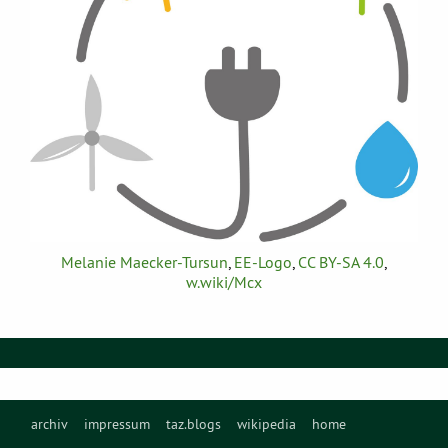
Melanie Maecker-Tursun
,
EE-Logo
,
CC BY-SA 4.0
,
w.wiki/Mcx
archiv
impressum
taz.blogs
wikipedia
home