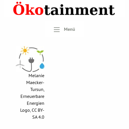
Menü
Melanie
Maecker-
Tursun,
Erneuerbare
Energien
Logo, CC BY-
SA 4.0