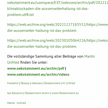
oekotainment.eu/userspace/EXT/oekosex/archiv/pdf/202212
klimablockaden-die-aussenseiterhaltung-ist-das-
problem.utf8.txt
https://web.archive.org/web/20221227183552/https://www.k
die-aussenseiter-haltung-ist-das-problem
https://web.archive.org/web/20230103064226/https://oeko
die-aussenseiter-haltung-ist-das-problem
Die vollständige Sammlung aller Beiträge von
Martin
Unfried
finden Sie unter:
www.oekotainment.eu/archiv/pdf
|
www.oekotainment.eu/archiv/videos
Fairkehrt
|
Ökosex
|
Oekosex
|
Ökotainment
|
M. Unfried
taz-Kolumne
|
Ökotainment-Archiv
|
www.Ökotainment.eu
Martin Unfried