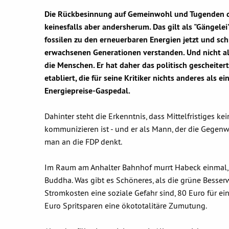
Die Rückbesinnung auf Gemeinwohl und Tugenden dar
keinesfalls aber andersherum. Das gilt als "Gängele
fossilen zu den erneuerbaren Energien jetzt und schn
erwachsenen Generationen verstanden. Und nicht al
die Menschen. Er hat daher das politisch gescheite
etabliert, die für seine Kritiker nichts anderes als
Energiepreise-Gaspedal.
Dahinter steht die Erkenntnis, dass Mittelfristiges k
kommunizieren ist - und er als Mann, der die Gegenw
man an die FDP denkt.
Im Raum am Anhalter Bahnhof murrt Habeck einmal, da
Buddha. Was gibt es Schöneres, als die grüne Besser
Stromkosten eine soziale Gefahr sind, 80 Euro für 
Euro Spritsparen eine ökototalitäre Zumutung.