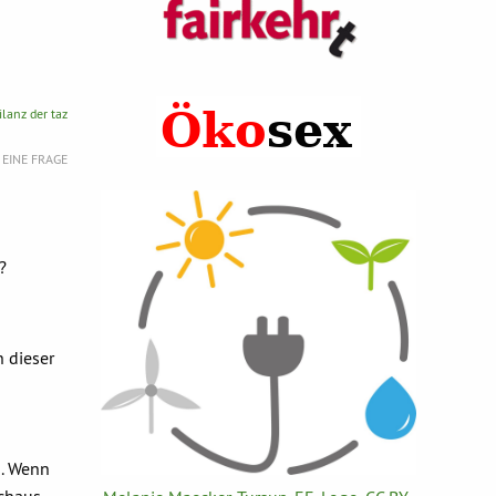
lanz der taz
E EINE FRAGE
?
n dieser
a. Wenn