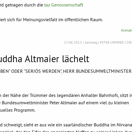
rd getragen durch die
taz Genossenschaft
rt sich für Meinungsvielfalt im öffentlichen Raum.
Klimabi
17.08.2013 | Samstag | PETER UNFRIED | DI
uddha Altmaier lächelt
EIBEN" ODER "SERIÖS WERDEN", HERR BUNDESUMWELTMINISTER
in der Nähe der Trümmer des legendären Anhalter Bahnhofs, sitzt i
 Bundesumweltminister Peter Altmaier auf einem viel zu kleinen
tuelles Programm.
 schweigt, sieht er aus wie ein saarländischer Buddha im Nirvan