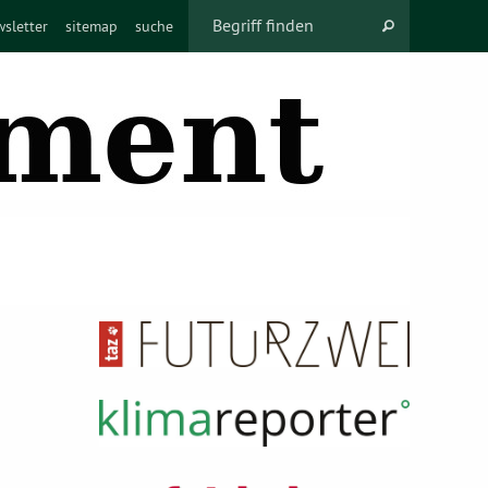
sletter
sitemap
suche