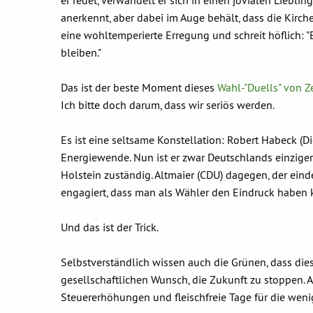
er redet, verwandelt er sich in einen jovialen Liebli
anerkennt, aber dabei im Auge behält, dass die Kirche 
eine wohltemperierte Erregung und schreit höflich: "E
bleiben."
Das ist der beste Moment dieses
Wahl-"Duells" von Z
Ich bitte doch darum, dass wir seriös werden.
Es ist eine seltsame Konstellation: Robert Habeck (
Energiewende. Nun ist er zwar Deutschlands einziger 
Holstein zuständig. Altmaier (CDU) dagegen, der eindeu
engagiert, dass man als Wähler den Eindruck haben 
Und das ist der Trick.
Selbstverständlich wissen auch die Grünen, dass di
gesellschaftlichen Wunsch, die Zukunft zu stoppen. A
Steuererhöhungen und fleischfreie Tage für die weni