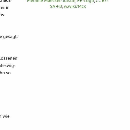
rchaus
Melanie Maecker-Tursun
,
EE-Logo
,
CC BY-
SA 4.0
,
w.wiki/Mcx
er in
iös
te gesagt:
hlossenen
hleswig-
ihn so
n wie