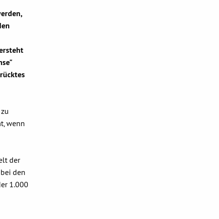
werden,
den
ersteht
mse"
drücktes
 zu
mt, wenn
lt der
 bei den
der 1.000