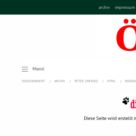
archiv
impressum
Menü
OEKOTAINMENT
ARCHIV
PETER UNFRIED
HTML
BUDDHA
Diese Seite wird erstell