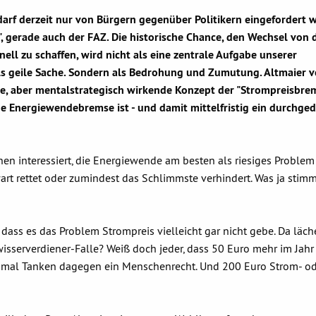
f derzeit nur von Bürgern gegenüber Politikern eingefordert 
i", gerade auch der FAZ. Die historische Chance, den Wechsel von 
ell zu schaffen, wird nicht als eine zentrale Aufgabe unserer
s geile Sache. Sondern als Bedrohung und Zumutung. Altmaier v
rte, aber mentalstrategisch wirkende Konzept der "Strompreisbre
 eine Energiewendebremse ist - und damit mittelfristig ein durchge
einen interessiert, die Energiewende am besten als riesiges Problem
art rettet oder zumindest das Schlimmste verhindert. Was ja stim
ss es das Problem Strompreis vielleicht gar nicht gebe. Da läche
wisserverdiener-Falle? Weiß doch jeder, dass 50 Euro mehr im Jahr
einmal Tanken dagegen ein Menschenrecht. Und 200 Euro Strom- o