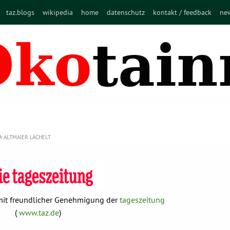
taz.blogs
wikipedia
home
datenschutz
kontakt / feedback
new
 ALTMAIER LÄCHELT
t mit freundlicher Genehmigung der
tageszeitung
(
www.taz.de
)