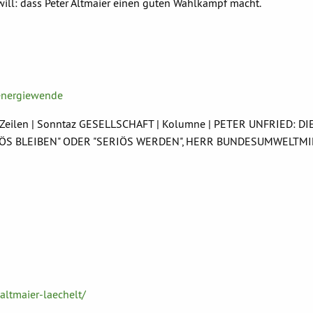
n will: dass Peter Altmaier einen guten Wahlkampf macht.
energiewende
130 Zeilen | Sonntaz GESELLSCHAFT | Kolumne | PETER UNFRIED: DI
"SERIÖS BLEIBEN" ODER "SERIÖS WERDEN", HERR BUNDESUMWELTM
altmaier-laechelt/