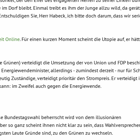
ngsonkel, der den Eifer des engagierten Neffen zu seiner Linken du
im Dorf bleibt. Einmal treibt es ihm der Junge allzu wild, da gerät 
ntschuldigen Sie, Herr Habeck, ich bitte doch darum, dass wir ser
eit Online
. Für einen kurzen Moment scheint die Utopie auf, er hät
Die Grünen) verteidigt die Umsetzung der von Union und FDP besc
Energiewendeminister, allerdings - zumindest derzeit - nur für Sc
tig Zuständige, verteidigt prioritär den Strompreis. Er verteidigt 
kann: im Zweifel auch gegen die Energiewende.
ese Bundestagswahl beherrscht wird von dem illusionären
ber so ganz scheint ihnen nicht klar zu sein, dass Wahlverspreche
gsten Leute Gründe sind, zu den Grünen zu wechseln.