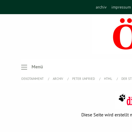
archiv
impressum
Menü
OEKOTAINMENT
ARCHIV
PETER UNFRIED
HTML
DER ST
Diese Seite wird erstell