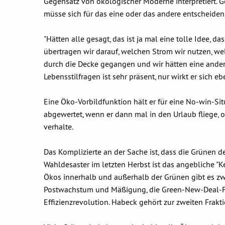
Gegensatz von ökologischer Moderne interpretiert. Ge
müsse sich für das eine oder das andere entscheiden
"Hätten alle gesagt, das ist ja mal eine tolle Idee, 
übertragen wir darauf, welchen Strom wir nutzen, we
durch die Decke gegangen und wir hätten eine andere 
Lebensstilfragen ist sehr präsent, nur wirkt er sich ebe
Eine Öko-Vorbildfunktion hält er für eine No-win-Si
abgewertet, wenn er dann mal in den Urlaub fliege, 
verhalte.
Das Komplizierte an der Sache ist, dass die Grünen d
Wahldesaster im letzten Herbst ist das angebliche "K
Ökos innerhalb und außerhalb der Grünen gibt es zwe
Postwachstum und Mäßigung, die Green-New-Deal-Fra
Effizienzrevolution. Habeck gehört zur zweiten Frakti