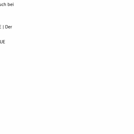
uch bei
 | Der
EUE