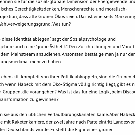
rennen sie für die sozial-globale Dimension der Energiewende un
sisches Gerechtigkeitsdenken, Menschenrechte und moralisch-
ojektion, dass alle Grünen Ökos seien. Das ist einerseits Markenm
Wahlverweigerungsgrund. Was tun?
diese Identität ablegen", sagt der Sozialpsychologe und
 gehöre auch eine "grüne Ästhetik". Den Zuschreibungen und Vorurt
cht dem Mainstream anzudienen. Ansonsten bestätige man ja nur de
llungsmerkmal mehr zu haben.
Lebensstil komplett von ihrer Politik abkoppeln, sind die Grünen 
 wenn Habeck mit dem Öko-Stigma völlig richtig liegt, gibt es ni
 Gruppen, die vorangehen? Was ist das für eine Logik, beim Disco
 Transformation zu gewinnen?
n sie aus den üblichen Verlautbarungskanälen käme. Aber Habeck, 
ie mit Raketenkarriere, der zwei Jahre nach Parteieintritt Landesvo
er Deutschlands wurde. Er stellt die Figur eines grünen