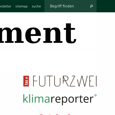
sletter
sitemap
suche