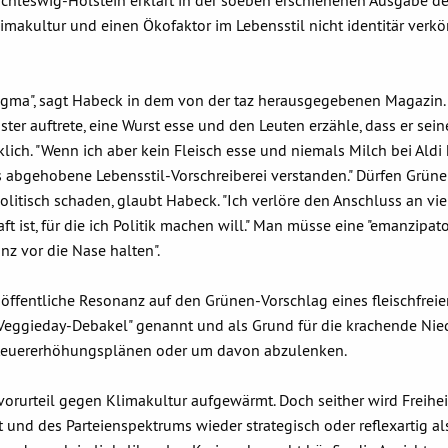
 Schleswig-Holstein erklärt in der soeben erschienenen Ausgabe d
imakultur und einen Ökofaktor im Lebensstil nicht identitär verkö
"Stigma", sagt Habeck in dem von der taz herausgegebenen Magazin
er auftrete, eine Wurst esse und den Leuten erzähle, dass er sein
lich. "Wenn ich aber kein Fleisch esse und niemals Milch bei Aldi 
 abgehobene Lebensstil-Vorschreiberei verstanden." Dürfen Grüne
litisch schaden, glaubt Habeck. "Ich verlöre den Anschluss an vie
t ist, für die ich Politik machen will." Man müsse eine "emanzipat
nz vor die Nase halten".
 öffentliche Resonanz auf den Grünen-Vorschlag eines fleischfrei
Veggieday-Debakel" genannt und als Grund für die krachende Nie
 Steuererhöhungsplänen oder um davon abzulenken.
rurteil gegen Klimakultur aufgewärmt. Doch seither wird Freiheit
t und des Parteienspektrums wieder strategisch oder reflexartig al