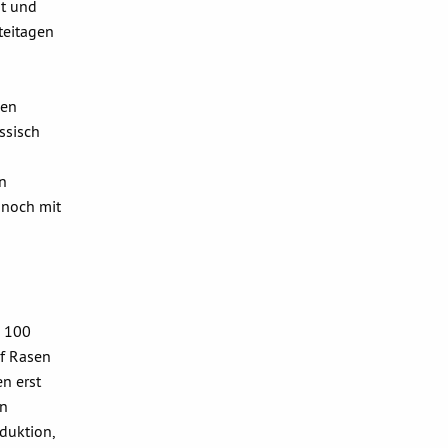
it und
teitagen
hen
ssisch
n
 noch mit
o 100
uf Rasen
n erst
rn
duktion,