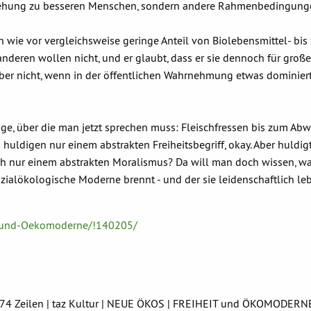
rziehung zu besseren Menschen, sondern andere Rahmenbedingunge
ach wie vor vergleichsweise geringe Anteil von Biolebensmittel- bis
deren wollen nicht, und er glaubt, dass er sie dennoch für große
Aber nicht, wenn in der öffentlichen Wahrnehmung etwas dominiert
rage, über die man jetzt sprechen muss: Fleischfressen bis zum Ab
uldigen nur einem abstrakten Freiheitsbegriff, okay. Aber huldig
uch nur einem abstrakten Moralismus? Da will man doch wissen, wa
sozialökologische Moderne brennt - und der sie leidenschaftlich leb
t-und-Oekomoderne/!140205/
 | 274 Zeilen | taz Kultur | NEUE ÖKOS | FREIHEIT und ÖKOMODERNE