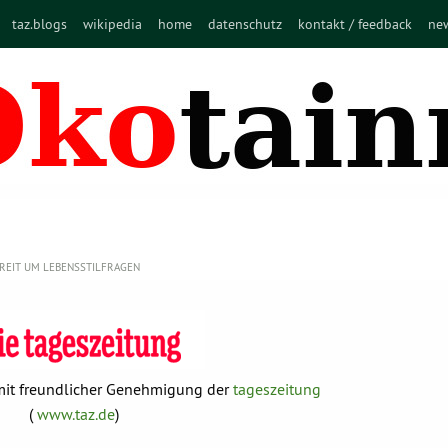
taz.blogs
wikipedia
home
datenschutz
kontakt / feedback
new
REIT UM LEBENSSTILFRAGEN
t mit freundlicher Genehmigung der
tageszeitung
(
www.taz.de
)