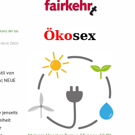
lanz der taz
| NEUE ÖKOS
til von
ck| NEUE
 jenseits
eiheit
e