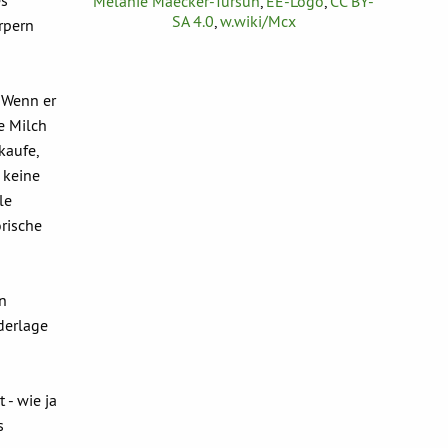
es
Melanie Maecker-Tursun
,
EE-Logo
,
CC BY-
SA 4.0
,
w.wiki/Mcx
rpern
. Wenn er
e Milch
kaufe,
 keine
le
orische
en
derlage
 - wie ja
s