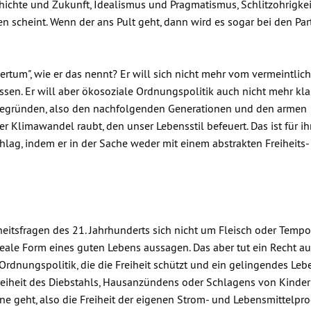
chichte und Zukunft, Idealismus und Pragmatismus, Schlitzohrigke
en scheint. Wenn der ans Pult geht, dann wird es sogar bei den Par
ßertum", wie er das nennt? Er will sich nicht mehr vom vermeintlic
ssen. Er will aber ökosoziale Ordnungspolitik auch nicht mehr kla
r begründen, also den nachfolgenden Generationen und den armen
Klimawandel raubt, den unser Lebensstil befeuert. Das ist für ih
hlag, indem er in der Sache weder mit einem abstrakten Freiheits-
eitsfragen des 21. Jahrhunderts sich nicht um Fleisch oder Temp
reale Form eines guten Lebens aussagen. Das aber tut ein Recht a
Ordnungspolitik, die die Freiheit schützt und ein gelingendes Lebe
Freiheit des Diebstahls, Hausanzündens oder Schlagens von Kinde
ne geht, also die Freiheit der eigenen Strom- und Lebensmittelpro