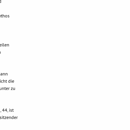
d
ythos
eilen
n
dann
cht die
unter zu
44, ist
rsitzender