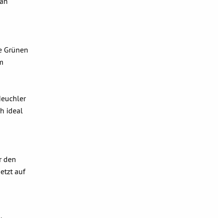
man
ie Grünen
um
Heuchler
h ideal
r den
etzt auf