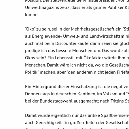
Position. Der stellvertretende Ministerpräsident von
Umweltmagazins zeo2, dass er als grüner Politiker Kl
könne.
"Öko" zu sein, sei in der Mehrheitsgesellschaft ein 
als Energiewende-, Umwelt- und Landwirtschaftsminist
auch mal beim Discounter kaufe, dann seien sie glück
predige ich das bessere Menschentum. Das würde als
Ökos sein? Ein Lebensstil mit Ökofaktor würde ihm po
Menschen. Damit wäre ich nicht da, wo die Gesellschaf
Politik" machen, aber "den anderen nicht jeden Firlefa
Ein Hintergrund dieser Einschätzung ist die negative
Donnerstags in deutschen Kantinen, im Volksmund "
bei der Bundestagswahl ausgemacht; nach Trittins
Damit wurde eigentlich nur das antike Spaßbremsenvo
auch Gerechtigkeit - in großen Teilen der Gesellschaf