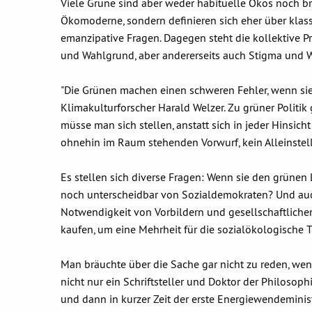
Viele Grüne sind aber weder habituelle Ökos noch b
Ökomoderne, sondern definieren sich eher über klas
emanzipative Fragen. Dagegen steht die kollektive Pr
und Wahlgrund, aber andererseits auch Stigma und 
"Die Grünen machen einen schweren Fehler, wenn sie 
Klimakulturforscher Harald Welzer. Zu grüner Politik
müsse man sich stellen, anstatt sich in jeder Hinsi
ohnehin im Raum stehenden Vorwurf, kein Alleinste
Es stellen sich diverse Fragen: Wenn sie den grünen 
noch unterscheidbar von Sozialdemokraten? Und auch
Notwendigkeit von Vorbildern und gesellschaftlichen
kaufen, um eine Mehrheit für die sozialökologische
Man bräuchte über die Sache gar nicht zu reden, wen
nicht nur ein Schriftsteller und Doktor der Philosoph
und dann in kurzer Zeit der erste Energiewendeminist