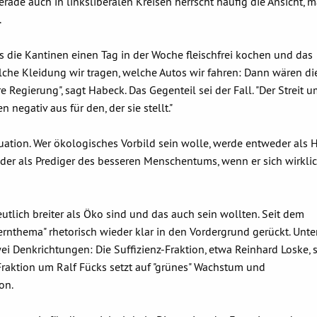
rade auch in linksliberalen Kreisen herrscht häufig die Ansicht, 
.
dass die Kantinen einen Tag in der Woche fleischfrei kochen und das
lche Kleidung wir tragen, welche Autos wir fahren: Dann wären d
Regierung", sagt Habeck. Das Gegenteil sei der Fall. "Der Streit 
n negativ aus für den, der sie stellt."
tuation. Wer ökologisches Vorbild sein wolle, werde entweder als 
oder als Prediger des besseren Menschentums, wenn er sich wirklic
eutlich breiter als Öko sind und das auch sein wollten. Seit dem
ernthema" rhetorisch wieder klar in den Vordergrund gerückt. Unte
i Denkrichtungen: Die Suffizienz-Fraktion, etwa Reinhard Loske, s
ktion um Ralf Fücks setzt auf "grünes" Wachstum und
on.