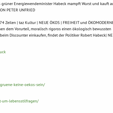
ns grüner Energiewendeminister Habeck mampft Wurst und kauft a
OS VON PETER UNFRIED
| 274 Zeilen | taz Kultur | NEUE ÖKOS | FREIHEIT und ÖKOMODERNE
nen dem Vorurteil, moralisch rigoros einen ökologisch bewussten
 beim Discounter einkaufen, findet der Politiker Robert Habeck| N
ruck
-gruene-keine-oekos-sein/
t-um-lebensstilfragen/