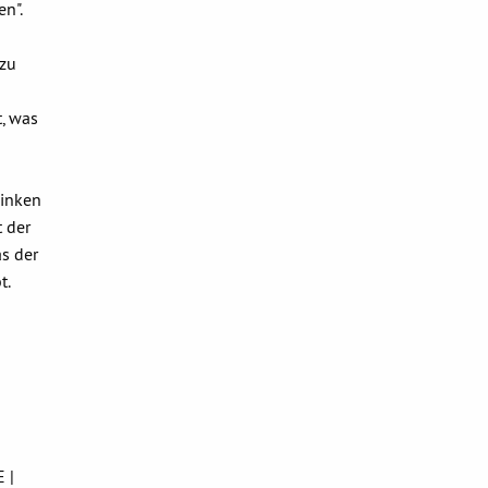
n".
 zu
, was
winken
t der
s der
t.
 |