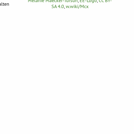
Melanie Maecker-Tursun
,
EE-Logo
,
CC BY-
alten
SA 4.0
,
w.wiki/Mcx