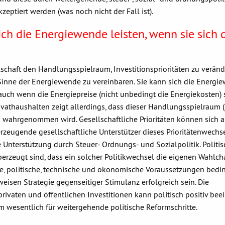
eptiert werden (was noch nicht der Fall ist).
ich die Energiewende leisten, wenn sie sich 
llschaft den Handlungsspielraum, Investitionsprioritäten zu verän
m Sinne der Energiewende zu vereinbaren. Sie kann sich die Energi
, auch wenn die Energiepreise (nicht unbedingt die Energiekosten) 
ivathaushalten zeigt allerdings, dass dieser Handlungsspielraum 
nd wahrgenommen wird. Gesellschaftliche Prioritäten können sich 
rzeugende gesellschaftliche Unterstützer dieses Prioritätenwechs
 Unterstützung durch Steuer- Ordnungs- und Sozialpolitik. Politis
erzeugt sind, dass ein solcher Politikwechsel die eigenen Wahlc
iche, politische, technische und ökonomische Voraussetzungen bedi
weisen Strategie gegenseitiger Stimulanz erfolgreich sein. Die
rivaten und öffentlichen Investitionen kann politisch positiv beei
um wesentlich für weitergehende politische Reformschritte.