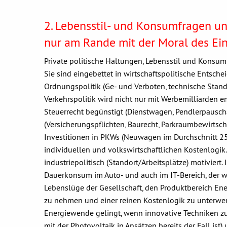
2. Lebensstil- und Konsumfragen un
nur am Rande mit der Moral des Ei
Private politische Haltungen, Lebensstil und Konsum 
Sie sind eingebettet in wirtschaftspolitische Entsche
Ordnungspolitik (Ge- und Verboten, technische Stand
Verkehrspolitik wird nicht nur mit Werbemilliarden emo
Steuerrecht begünstigt (Dienstwagen, Pendlerpauscha
(Versicherungspflichten, Baurecht, Parkraumbewirtsch
Investitionen in PKWs (Neuwagen im Durchschnitt 25
individuellen und volkswirtschaftlichen Kostenlogik. 
industriepolitisch (Standort/Arbeitsplätze) motiviert.
Dauerkonsum im Auto- und auch im IT-Bereich, der w
Lebenslüge der Gesellschaft, den Produktbereich Ene
zu nehmen und einer reinen Kostenlogik zu unterwer
Energiewende gelingt, wenn innovative Techniken zu
mit der Photovoltaik in Ansätzen bereits der Fall ist