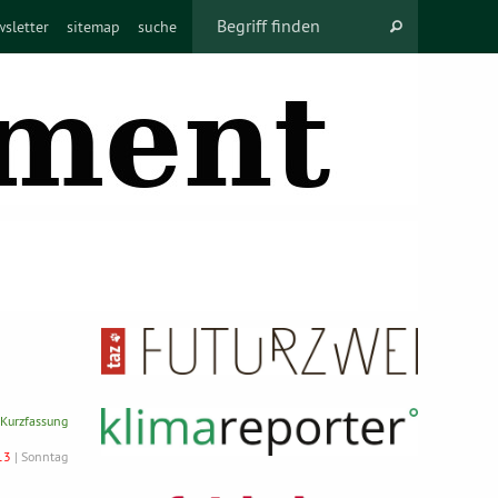
sletter
sitemap
suche
 Kurzfassung
13
| Sonntag