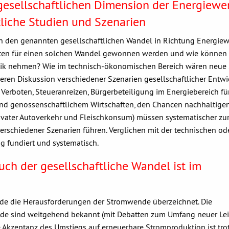
r gesellschaftlichen Dimension der Energiew
tliche Studien und Szenarien
en genannten gesellschaftlichen Wandel in Richtung Energie
iten für einen solchen Wandel gewonnen werden und wie können 
olitik nehmen? Wie im technisch-ökonomischen Bereich wären neue
ren Diskussion verschiedener Szenarien gesellschaftlicher Entwi
erboten, Steueranreizen, Bürgerbeteiligung im Energiebereich fü
nd genossenschaftlichem Wirtschaften, den Chancen nachhaltige
ivater Autoverkehr und Fleischkonsum) müssen systematischer zu
erschiedener Szenarien führen. Verglichen mit der technischen od
g fundiert und systematisch.
uch der gesellschaftliche Wandel ist im
ade die Herausforderungen der Stromwende überzeichnet. Die
e sind weitgehend bekannt (mit Debatten zum Umfang neuer Lei
he Akzeptanz des Umstiegs auf erneuerbare Stromproduktion ist tro