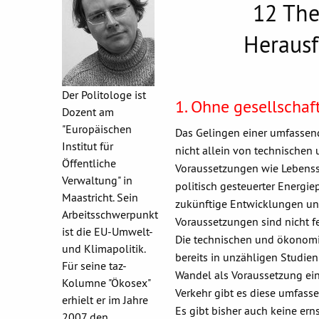
12 The
Heraus
Der Politologe ist
1. Ohne gesellscha
Dozent am
"Europäischen
Das Gelingen einer umfassend
Institut für
nicht allein von technischen
Öffentliche
Voraussetzungen wie Lebenss
Verwaltung" in
politisch gesteuerter Energi
Maastricht. Sein
zukünftige Entwicklungen und
Arbeitsschwerpunkt
Voraussetzungen sind nicht fe
ist die EU-Umwelt-
Die technischen und ökonom
und Klimapolitik.
bereits in unzähligen Studie
Für seine taz-
Wandel als Voraussetzung ei
Kolumne "Ökosex"
Verkehr gibt es diese umfass
erhielt er im Jahre
Es gibt bisher auch keine ern
2007 den