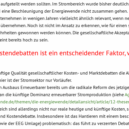
 aufgeteilt werden sollten. Im Strombereich wurde bisher deutlich
d eine Beschleunigung der Energiewende nicht zusammen gehen. 
ternehmen in wenigen Jahren vielleicht ähnlich relevant, wenn n
e übernehmen. Noch ist nicht im Ansatz zu erkennen, wie für einen
Mehrheiten gewonnen werden können. Die gesellschaftliche Akzept
int bereits hoch zu sein.
Kostendebatten ist ein entscheidender Faktor,
nftige Qualität gesellschaftlicher Kosten- und Marktdebatten die 
r ist der Stromsektor nur Vorläufer.
n Ausbaus Erneuerbarer bereits um die radikale Reform des jetzig
an die künftige Dominanz erneuerbarer Stromproduktion (siehe
A
nde.de/themen/die-energiewende/detailansicht/article/12-these
reich sind allerdings nicht nur reale heutige und künftige Kosten,
und Kostendebatte. Insbesondere ist das Hantieren mit einem bes
(wie der EEG Umlage) problematisch: das führt zu verzerrten Deba