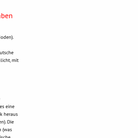
aben
Moden).
eutsche
licht, mit
e
es eine
ik heraus
n). Die
n (was
tische