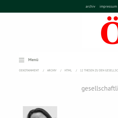
archiv
impressum
Menü
OEKOTAINMENT
ARCHIV
HTML
12 THESEN ZU DEN GESELLS
gesellschaft