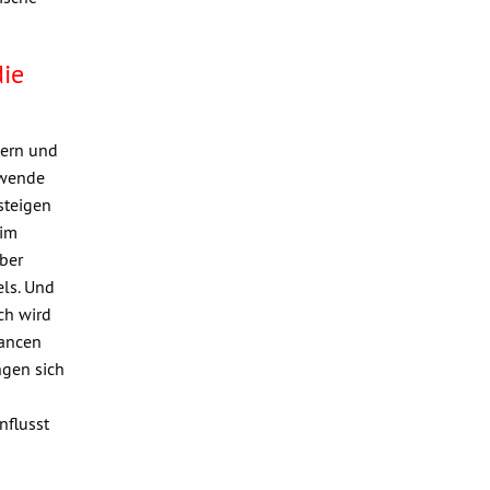
die
dern und
ewende
steigen
(im
aber
els. Und
ch wird
hancen
ngen sich
nflusst