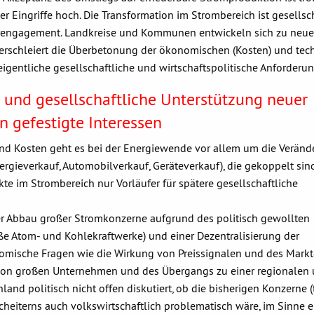
 Eingriffe hoch. Die Transformation im Strombereich ist gesellsch
rengagement. Landkreise und Kommunen entwickeln sich zu neu
 verschleiert die Überbetonung der ökonomischen (Kosten) und tec
igentliche gesellschaftliche und wirtschaftspolitische Anforderun
e und gesellschaftliche Unterstützung neuer
 gefestigte Interessen
und Kosten geht es bei der Energiewende vor allem um die Verän
rgieverkauf, Automobilverkauf, Geräteverkauf), die gekoppelt sin
kte im Strombereich nur Vorläufer für spätere gesellschaftliche
 Abbau großer Stromkonzerne aufgrund des politisch gewollten
ße Atom- und Kohlekraftwerke) und einer Dezentralisierung der
omische Fragen wie die Wirkung von Preissignalen und des Markt
 von großen Unternehmen und des Übergangs zu einer regionalen
nd politisch nicht offen diskutiert, ob die bisherigen Konzerne (
 Scheiterns auch volkswirtschaftlich problematisch wäre, im Sinne e