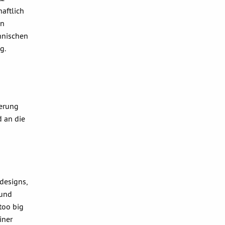
aftlich
en
hnischen
g.
derung
d an die
designs,
 und
too big
iner