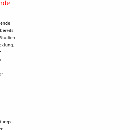
ende
wende
bereits
 Studien
cklung.
r
n
r
er
tungs-
tz