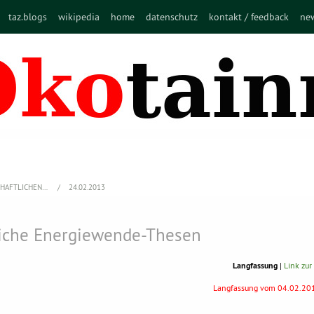
taz.blogs
wikipedia
home
datenschutz
kontakt / feedback
new
CHAFTLICHEN…
24.02.2013
liche Energiewende-Thesen
Langfassung
|
Link zur
Langfassung vom 04.02.20