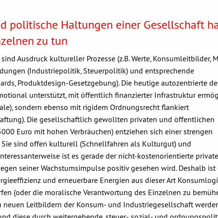
d politische Haltungen einer Gesellschaft h
nzelnen zu tun
sind Ausdruck kultureller Prozesse (z.B. Werte, Konsumleitbilder, 
idungen (Industriepolitik, Steuerpolitik) und entsprechende
ards, Produktdesign-Gesetzgebung). Die heutige autozentrierte d
tional unterstützt, mit öffentlich finanzierter Infrastruktur ermög
le), sondern ebenso mit rigidem Ordnungsrecht flankiert
aftung). Die gesellschaftlich gewollten privaten und öffentlichen
000 Euro mit hohen Verbräuchen) entziehen sich einer strengen
Sie sind offen kulturell (Schnellfahren als Kulturgut) und
 Interessanterweise ist es gerade der nicht-kostenorientierte privat
egen seiner Wachstumsimpulse positiv gesehen wird. Deshalb ist 
rgieeffizienz und erneuerbare Energien aus dieser Art Konsumlog
fen (oder die moralische Verantwortung des Einzelnen zu bemühe
 neuen Leitbildern der Konsum- und Industriegesellschaft werde
) und diese durch weitergehende, steuer-, sozial- und ordnungspoli