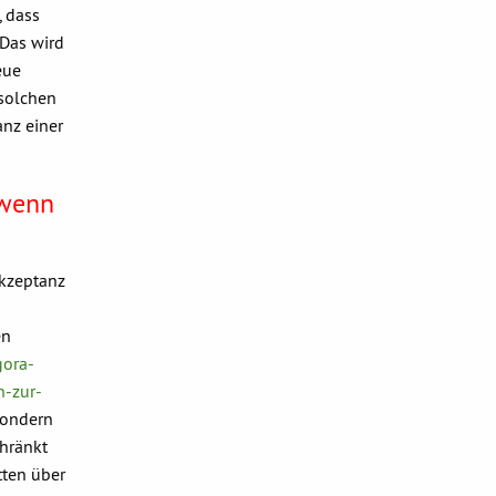
, dass
Das wird
eue
 solchen
anz einer
 wenn
Akzeptanz
en
gora-
n-zur-
 sondern
chränkt
tten über