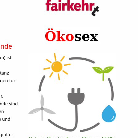
ende
m) ist
ptanz
gen für
r.
nde sind
en
e und
gibt es