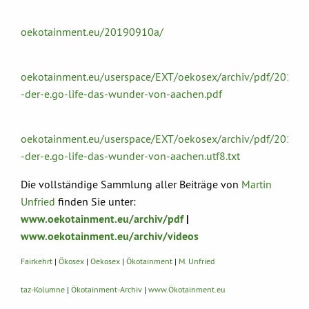
oekotainment.eu/20190910a/
oekotainment.eu/userspace/EXT/oekosex/archiv/pdf/20190
-der-e.go-life-das-wunder-von-aachen.pdf
oekotainment.eu/userspace/EXT/oekosex/archiv/pdf/20190
-der-e.go-life-das-wunder-von-aachen.utf8.txt
Die vollständige Sammlung aller Beiträge von
Martin
Unfried
finden Sie unter:
www.oekotainment.eu/archiv/pdf
|
www.oekotainment.eu/archiv/videos
Fairkehrt
|
Ökosex
|
Oekosex
|
Ökotainment
|
M. Unfried
taz-Kolumne
|
Ökotainment-Archiv
|
www.Ökotainment.eu