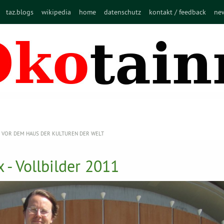
taz.blogs
wikipedia
home
datenschutz
kontakt / feedback
new
VOR DEM HAUS DER KULTUREN DER WELT
 - Vollbilder 2011