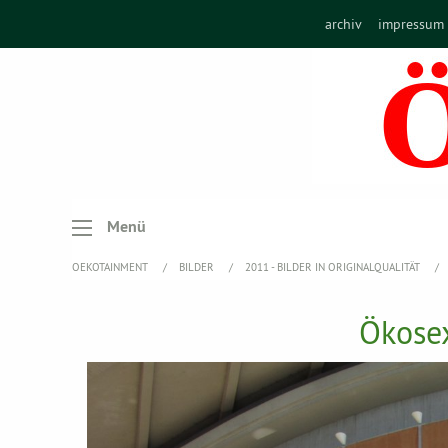
archiv
impressum
Menü
OEKOTAINMENT
BILDER
2011 - BILDER IN ORIGINALQUALITÄT
Ökosex