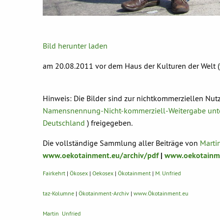
Bild herunter laden
am 20.08.2011 vor dem Haus der Kulturen der Welt (
Hinweis: Die Bilder sind zur nichtkommerziellen Nut
Namensnennung-Nicht-kommerziell-Weitergabe unte
Deutschland
) freigegeben.
Die vollständige Sammlung aller Beiträge von
Marti
www.oekotainment.eu/archiv/pdf
|
www.oekotainme
Fairkehrt
|
Ökosex
|
Oekosex
|
Ökotainment
|
M. Unfried
taz-Kolumne
|
Ökotainment-Archiv
|
www.Ökotainment.eu
Martin Unfried