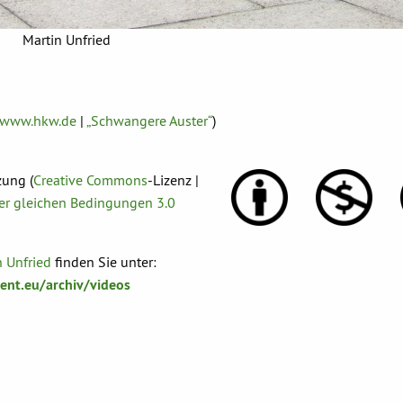
Martin Unfried
www.hkw.de
|
„Schwangere Auster“
)
zung (
Creative Commons
-Lizenz |
r gleichen Bedingungen 3.0
n Unfried
finden Sie unter:
nt.eu/archiv/videos