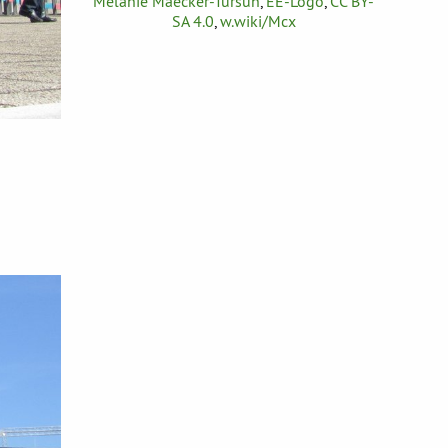
Melanie Maecker-Tursun
,
EE-Logo
,
CC BY-
SA 4.0
,
w.wiki/Mcx