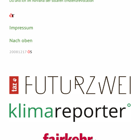
Du und ich im Nirvana der solaren Effizienzrevolution
Impressum
Nach oben
20081217
Ö
S