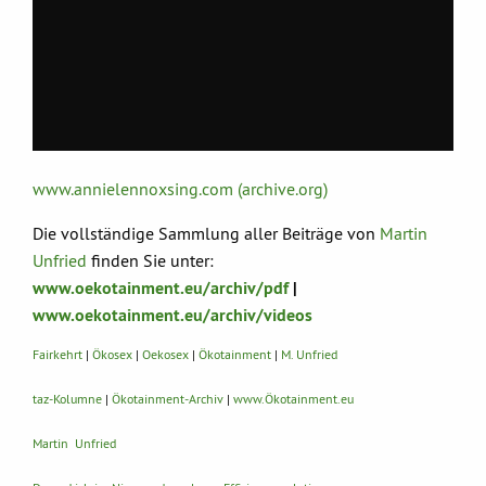
www.annielennoxsing.com (archive.org)
Die vollständige Sammlung aller Beiträge von
Martin
Unfried
finden Sie unter:
www.oekotainment.eu/archiv/pdf
|
www.oekotainment.eu/archiv/videos
Fairkehrt
|
Ökosex
|
Oekosex
|
Ökotainment
|
M. Unfried
taz-Kolumne
|
Ökotainment-Archiv
|
www.Ökotainment.eu
Martin Unfried