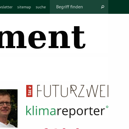
sletter
sitemap
suche