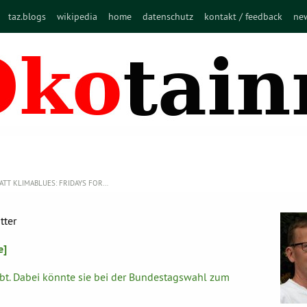
taz.blogs
wikipedia
home
datenschutz
kontakt / feedback
new
ATT KLIMABLUES: FRIDAYS FOR…
tter
e]
liebt. Dabei könnte sie bei der Bundestagswahl zum