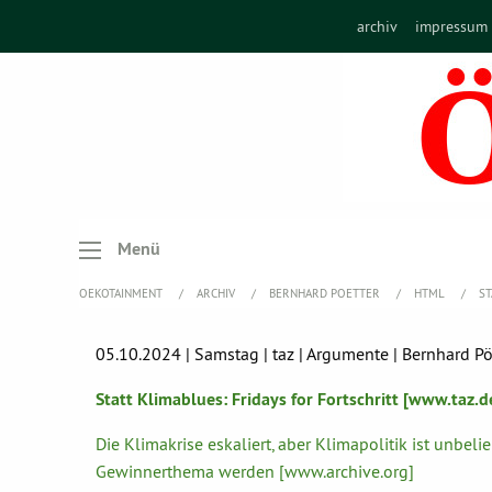
archiv
impressum
Menü
OEKOTAINMENT
ARCHIV
BERNHARD POETTER
HTML
ST
05.10.2024 | Samstag | taz | Argumente | Bernhard Pö
Statt Klimablues: Fridays for Fortschritt [www.taz.d
Die Klimakrise eskaliert, aber Klimapolitik ist unbe
Gewinnerthema werden [www.archive.org]