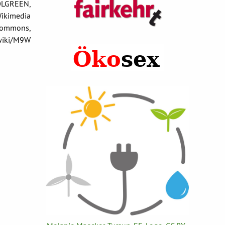
OLGREEN,
ikimedia
ommons,
.wiki/M9W