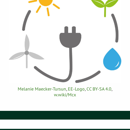
Melanie Maecker-Tursun
,
EE-Logo
,
CC BY-SA 4.0
,
w.wiki/Mcx