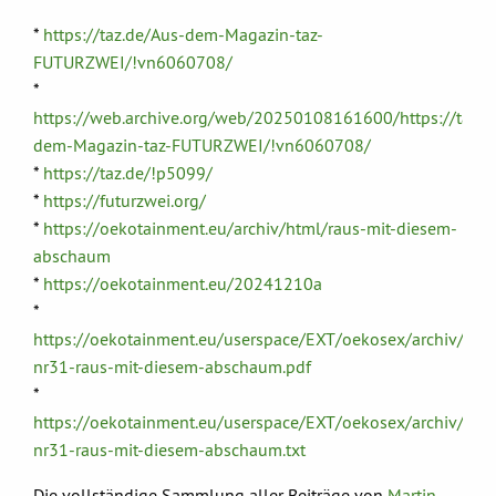
*
https://taz.de/Aus-dem-Magazin-taz-
FUTURZWEI/!vn6060708/
*
https://web.archive.org/web/20250108161600/https://taz.d
dem-Magazin-taz-FUTURZWEI/!vn6060708/
*
https://taz.de/!p5099/
*
https://futurzwei.org/
*
https://oekotainment.eu/archiv/html/raus-mit-diesem-
abschaum
*
https://oekotainment.eu/20241210a
*
https://oekotainment.eu/userspace/EXT/oekosex/archiv/pd
nr31-raus-mit-diesem-abschaum.pdf
*
https://oekotainment.eu/userspace/EXT/oekosex/archiv/pd
nr31-raus-mit-diesem-abschaum.txt
Die vollständige Sammlung aller Beiträge von
Martin