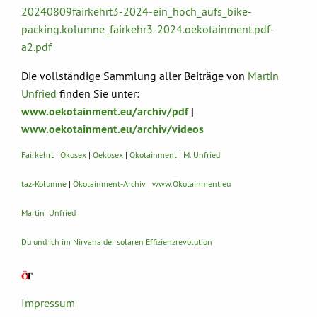
20240809fairkehrt3-2024-ein_hoch_aufs_bike-
packing.kolumne_fairkehr3-2024.oekotainment.pdf-
a2.pdf
Die vollständige Sammlung aller Beiträge von
Martin
Unfried
finden Sie unter:
www.oekotainment.eu/archiv/pdf
|
www.oekotainment.eu/archiv/videos
Fairkehrt
|
Ökosex
|
Oekosex
|
Ökotainment
|
M. Unfried
taz-Kolumne
|
Ökotainment-Archiv
|
www.Ökotainment.eu
Martin Unfried
Du und ich im Nirvana der solaren Effizienzrevolution
Impressum