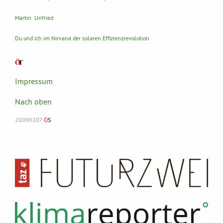
Martin Unfried
Du und ich im Nirvana der solaren Effizienzrevolution
Impressum
Nach oben
20090207
Ö
S