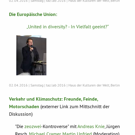
02.04.2016 | Samstag | taz.lab 2016 | Haus der Kulturen der Welt, Berlin
Die Europäische Union:
„United in diversity? - In Vielfalt geeint?“
02.04.2016 | Samstag | taz.lab 2016 | Haus der Kulturen der Welt, Berlin
Verkehr und Klimaschutz: Freunde, Feinde,
Motorschaden
(externer Link zum Mittschnitt der
Diskussion)
"Die
zeozwei
-Kontroverse" mit
Andreas Knie
, Jürgen
Resch,
Michael Cramer
,
Martin Unfried
(Moderation),