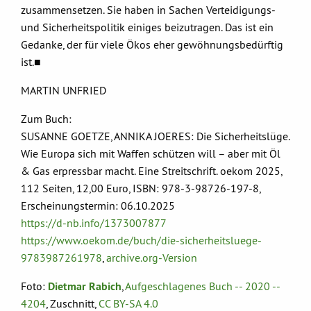
zusammensetzen. Sie haben in Sachen Verteidigungs-
und Sicherheitspolitik einiges beizutragen. Das ist ein
Gedanke, der für viele Ökos eher gewöhnungsbedürftig
ist.■
MARTIN UNFRIED
Zum Buch:
SUSANNE GOETZE, ANNIKA JOERES: Die Sicherheitslüge.
Wie Europa sich mit Waffen schützen will – aber mit Öl
& Gas erpressbar macht. Eine Streitschrift. oekom 2025,
112 Seiten, 12,00 Euro, ISBN: 978-3-98726-197-8,
Erscheinungstermin: 06.10.2025
https://d-nb.info/1373007877
https://www.oekom.de/buch/die-sicherheitsluege-
9783987261978
,
archive.org-Version
Foto:
Dietmar Rabich
,
Aufgeschlagenes Buch -- 2020 --
4204
, Zuschnitt,
CC BY-SA 4.0