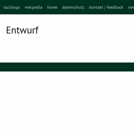
taz.blogs
wikipedia
home
datenschutz
kontakt / feedback
new
Entwurf