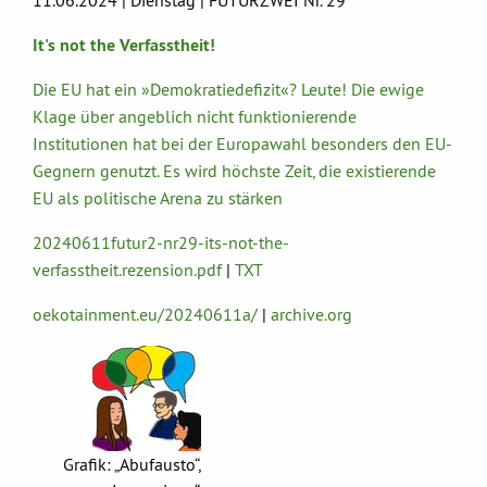
11.06.2024 | Dienstag | FUTURZWEI Nr. 29
It's not the Verfasstheit!
Die EU hat ein »Demokratiedefizit«? Leute! Die ewige
Klage über angeblich nicht funktionierende
Institutionen hat bei der Europawahl besonders den EU-
Gegnern genutzt. Es wird höchste Zeit, die existierende
EU als politische Arena zu stärken
20240611futur2-nr29-its-not-the-
verfasstheit.rezension.pdf
|
TXT
oekotainment.eu/20240611a/
|
archive.org
Grafik: „Abufausto“,