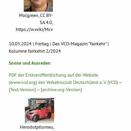
Molgreen, CC BY-
SA 4.0,
https://w.wiki/Mcv
10.05.2024 | Freitag | Das VCD-Magazin "fairkehr" |
Kolumne fairkehrt 2/2024
Sonne und Ausreden
PDF der Erstveröffentlichung auf der Website
(www.vcd.org) des Verkehrsclub Deutschland e. V. (VCD)
–
[Text-Version]
–
[archive.org-Version]
Herodotptlomeu,