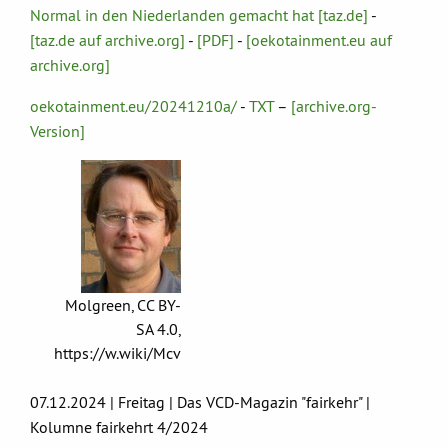
Normal in den Niederlanden gemacht hat [taz.de]
-
[taz.de auf archive.org]
-
[PDF]
-
[oekotainment.eu auf
archive.org]
oekotainment.eu/20241210a/
-
TXT
–
[archive.org-
Version]
Molgreen, CC BY-
SA 4.0,
https://w.wiki/Mcv
07.12.2024 | Freitag | Das VCD-Magazin "fairkehr" |
Kolumne fairkehrt 4/2024