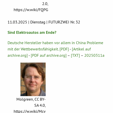
2.0,
https://w.wiki/FQPG
11.03.2025 | Dienstag | FUTURZWEI Nr. 32
Sind Elektroautos am Ende?
Deutsche Hersteller haben vor allem in China Probleme
mit der Wettbewerbsfähigkeit. [PDF]
-
[Artikel auf
archive.org]
-
[PDF auf archive.org]
–
[TXT]
–
20250311a
Molgreen, CC BY-
SA 4.0,
https://w.wiki/Mcv