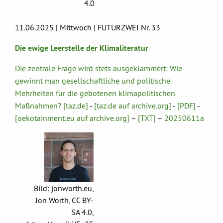
4.0
11.06.2025 | Mittwoch | FUTURZWEI Nr. 33
Die ewige Leerstelle der Klimaliteratur
Die zentrale Frage wird stets ausgeklammert: Wie
gewinnt man gesellschaftliche und politische
Mehrheiten für die gebotenen klimapolitischen
Maßnahmen? [taz.de]
-
[taz.de auf archive.org]
-
[PDF]
-
[oekotainment.eu auf archive.org]
–
[TXT]
–
20250611a
Bild: jonworth.eu,
Jon Worth, CC BY-
SA 4.0,